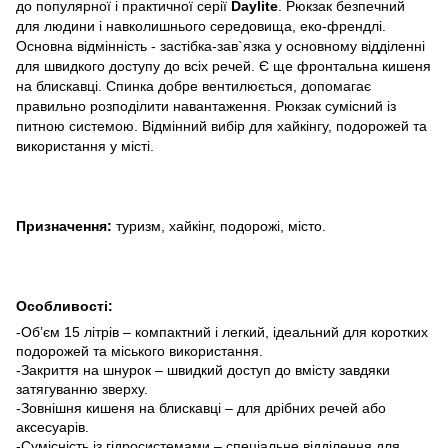
до популярної і практичної серії
Daylite
. Рюкзак безпечний
для людини і навколишнього середовища, еко-френдлі.
Основна відмінність - застібка-зав`язка у основному відділенні
для швидкого доступу до всіх речей. Є ще фронтальна кишеня
на блискавці. Спинка добре вентилюється, допомагає
правильно розподілити навантаження. Рюкзак сумісний із
питною системою. Відмінний вибір для хайкінгу, подорожей та
використання у місті.
Призначення:
туризм, хайкінг, подорожі, місто.
Особливості:
-Об’єм 15 літрів – компактний і легкий, ідеальний для коротких
подорожей та міського використання.
-Закриття на шнурок – швидкий доступ до вмісту завдяки
затягуванню зверху.
-Зовнішня кишеня на блискавці – для дрібних речей або
аксесуарів.
-Сумісність із гідросистемами – спеціальне відділення для