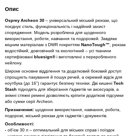
Опис
Osprey Archeon 30
– універсальний міський рюкзак, що
поєднує стиль, функціональність і надійний захист
спорядження. Модель розроблена для щоденного
використання, роботи, навчання та подорожей. Завдяки
міцним матеріалам з DWR покриттям
NanoTough™
, рюкзак
водостійкий, довговічний та екологічний – усі тканини
сертифіковані
bluesign®
і виготовлені з переробленого
нейлону.
Широке основне відділення та додатковий боковий доступ
спрощують пакування й пошук речей, а окремий відсік для
ноутбука (до 16”) гарантує безпеку техніки. Дві кишені
Tech
Stash
підходять для зберігання ґаджетів чи аксесуарів, а
знімні стяжні ремені дозволяють кріпити додаткові підсумки
або сумки серії Archeon.
Призначення:
щоденне використання, навчання, робота,
подорожі, міський рюкзак для гаджетів і документів.
Особливості:
-
об’єм 30 л – оптимальний для міських справ і поїздок
- широке основне відділення та боковий доступ до речей