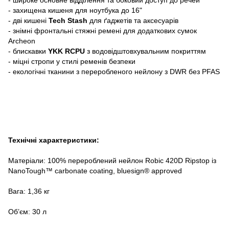
- захищена кишеня для ноутбука до 16"
- дві кишені
Tech Stash
для ґаджетів та аксесуарів
- знімні фронтальні стяжні ремені для додаткових сумок
Archeon
- блискавки
YKK RCPU
з водовідштовхувальним покриттям
- міцні стропи у стилі ременів безпеки
- екологічні тканини з переробленого нейлону з DWR без PFAS
Технічні характеристики:
Матеріали: 100% перероблений нейлон Robic 420D Ripstop із
NanoTough™ carbonate coating, bluesign® approved
Вага: 1,36 кг
Об’єм: 30 л