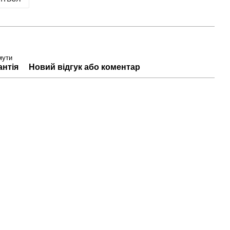
мути
антія
Новий відгук або коментар