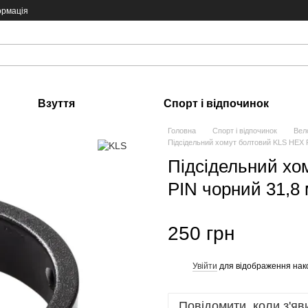
ормація
Взуття
Спорт і відпочинок
Головна
Спорт і відпочинок
Вел
Підсідельний хомут болтовий KLS HEX 
Підсідельний хо
PIN чорний 31,8
250 грн
Увійти
для відображення нак
%
Повідомити, коли з'яв