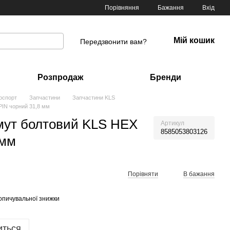
Порівняння
Бажання
Вхід
Мій кошик
Передзвонити вам?
Розпродаж
Бренди
оспорт
Запчастини
Запчастини KLS
PIN чорний 31,8 мм
мут болтовий KLS HEX
Артикул
8585053803126
 мм
Порівняти
В бажання
опичувальної знижки
иться