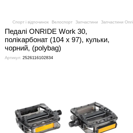
Спорт і відпочинок
Велоспорт
Запчастини
Запчастини Onr
Педалі ONRIDE Work 30,
полікарбонат (104 x 97), кульки,
чорний, (polybag)
Артикул:
2526116102834