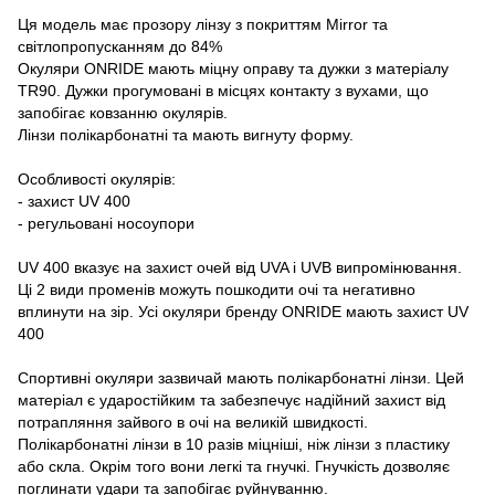
Ця модель має прозору лінзу з покриттям Mirror та
світлопропусканням до 84%
Окуляри ONRIDE мають міцну оправу та дужки з матеріалу
TR90. Дужки прогумовані в місцях контакту з вухами, що
запобігає ковзанню окулярів.
Лінзи полікарбонатні та мають вигнуту форму.
Особливості окулярів:
- захист UV 400
- регульовані носоупори
UV 400 вказує на захист очей від UVA і UVB випромінювання.
Ці 2 види променів можуть пошкодити очі та негативно
вплинути на зір. Усі окуляри бренду ONRIDE мають захист UV
400
Спортивні окуляри зазвичай мають полікарбонатні лінзи. Цей
матеріал є ударостійким та забезпечує надійний захист від
потрапляння зайвого в очі на великій швидкості.
Полікарбонатні лінзи в 10 разів міцніші, ніж лінзи з пластику
або скла. Окрім того вони легкі та гнучкі. Гнучкість дозволяє
поглинати удари та запобігає руйнуванню.