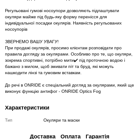
Регульовані гумові носоупори дозволяють підлаштувати
окуляри майже під будь-яку форму перенісся для
індивідуальної посадки окулярів. Наявність регульованих
носоупорів
ЗВЕРНЕМО ВАШУ УВАГУ!
При продажі окулярів, просимо клієнтам розповідати про
правила догляду за окулярами. Особливо про те, що окуляри,
зокрема спортивні, потрібно мити✔️ під проточною водою і
бажано з милом, щоб змивати піт та бруд, які можуть
нашкодити лінзі та гумовим вставкам.
До речі в ONRIDE є спеціальний догляд за окулярами, який ще
виконує функцію антифог - ONRIDE Optics Fog
Характеристики
Тип
Окуляри та маски
Доставка
Оплата
Гарантія