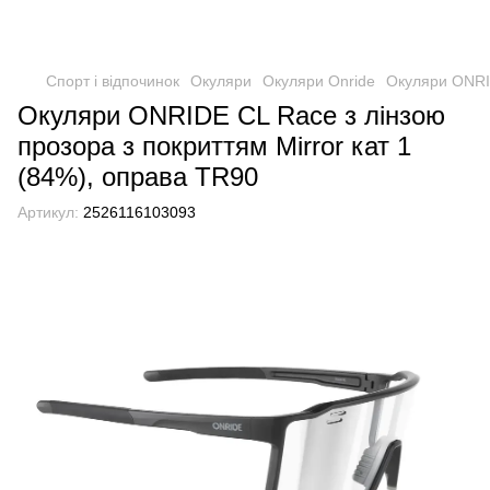
Спорт і відпочинок
Окуляри
Окуляри Onride
Окуляри ONRID
Окуляри ONRIDE CL Race з лінзою
прозора з покриттям Mirror кат 1
(84%), оправа TR90
Артикул:
2526116103093