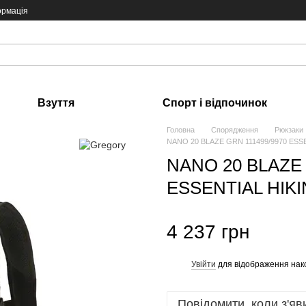
ормація
Взуття
Спорт і відпочинок
Головна
Спорядження
Рюкзаки
NANO 20 BLAZE GRN 111499/9970 ESSE
NANO 20 BLAZE 
ESSENTIAL HIKIN
4 237 грн
Увійти
для відображення нак
%
Повідомити, коли з'яв