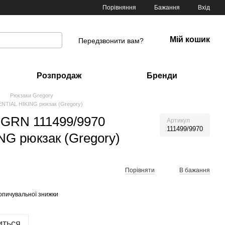
Порівняння
Бажання
Вхід
Мій кошик
Передзвонити вам?
Розпродаж
Бренди
Рюкзаки Gregory
NTIAL HIKING рюкзак (Gregory)
GRN 111499/9970
Артикул
111499/9970
G рюкзак (Gregory)
Порівняти
В бажання
опичувальної знижки
иться