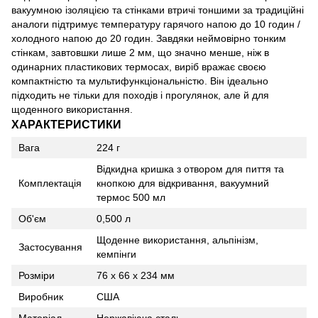
вакуумною ізоляцією та стінками втричі тоншими за традиційні
аналоги підтримує температуру гарячого напою до 10 годин /
холодного напою до 20 годин. Завдяки неймовірно тонким
стінкам, завтовшки лише 2 мм, що значно менше, ніж в
одинарних пластикових термосах, виріб вражає своєю
компактністю та мультифункціональністю. Він ідеально
підходить не тільки для походів і прогулянок, але й для
щоденного використання.
ХАРАКТЕРИСТИКИ
Вага
224 г
Відкидна кришка з отвором для пиття та
Комплектація
кнопкою для відкривання, вакуумний
термос 500 мл
Об'єм
0,500 л
Щоденне використання, альпінізм,
Застосування
кемпінги
Розміри
76 х 66 х 234 мм
Виробник
США
Матеріал
Нержавіюча сталь