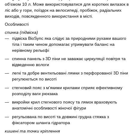
об'ємом 10 л. Може використовуватися для коротких вилазок в
ліс або у гори, поїздок на велосипеді, пробіжок, радіальних
виходів, повсякденного використання в місті.
Особливості
спинка (підвіска)
підвіска BioSync яка слідує за природними рухами вашого
тіла і таким чином допомагає утримувати баланс на
нерівному рельєфі
спинна панель з 3D піни не заважає циркуляції повітря та
відведенню вологи
легкі та добре вентильовані лямки з перфорованої 3D піни
регулюються по висоті
стегновий пояс з м'якими крилами сприяє ефективному
розподілу ваги рюкзака
викройки крил стегнового поясу та лямок враховують
анатомічні особливості жіночої фігури
регульована по висоті та довжині грудна стяжка з
фіксатором шланга гідратора
кишені та точки кріплення