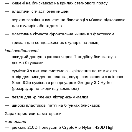
кишені на блискавках на крилах стегнового поясу
еластичні сітчасті бічні кишені
верхня зовнішня кишеня на блискавці з м'якою підкладкою
для окулярів або гаджетів
еластична сітчаста фронтальна кишеня з фастексом
тримач для сонцезахисних окулярів на лямці
інші особливості
швидкий доступ в рюкзак через П-подібну блискавку з
двома бігунками
сумісний з питною системою - кріплення на лямках та
отвір для виведення шланга, внутрішня кишеня з кліпсою
SpeedClip сумісна з резервуаром Gregory 3D Hydro
(резервуар не входить у комплект)
петля для кріплення ліхтарика-мигалки
широкі пластикові петлі на бігунках блискавок
Характеристики та матеріали
матеріали
рюкзак: 210D Honeycomb CryptoRip Nylon, 420D High