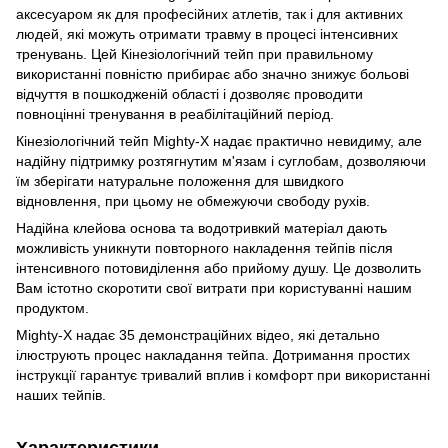
аксесуаром як для професійних атлетів, так і для активних
людей, які можуть отримати травму в процесі інтенсивних
тренувань. Цей Кінезіологічний тейп при правильному
використанні повністю прибирає або значно знижує больові
відчуття в пошкодженій області і дозволяє проводити
повноцінні тренування в реабілітаційний період.
Кінезіологічний тейп Mighty-X надає практично невидиму, але
надійну підтримку розтягнутим м'язам і суглобам, дозволяючи
їм зберігати натуральне положення для швидкого
відновлення, при цьому не обмежуючи свободу рухів.
Надійна клейова основа та водотривкий матеріал дають
можливість уникнути повторного накладення тейпів після
інтенсивного потовиділення або прийому душу. Це дозволить
Вам істотно скоротити свої витрати при користуванні нашим
продуктом.
Mighty-X надає 35 демонстраційних відео, які детально
ілюструють процес накладання тейпа. Дотримання простих
інструкції гарантує тривалий вплив і комфорт при використанні
наших тейпів.
Характеристики