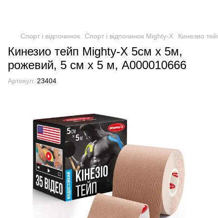
Спорт і відпочинок
Спорт і відпочинок Mighty-X
Кинезио тей
Кинезио тейп Mighty-X 5см х 5м,
рожевий, 5 см х 5 м, А000010666
Артикул:
23404