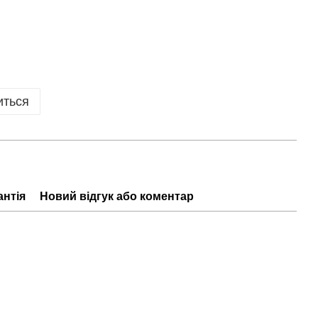
иться
антія
Новий відгук або коментар