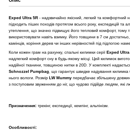
Опис
Exped Ultra 5R
- надзвичайно якісний, легкий та комфортний 
підходить піших походів протягом всього року, експедицій та а
утеплення, що значно підвищує його тепловий комфорт, тому 
використовувати навіть взимку. Його товщини в 7 см достатньо,
камінців, коріння дерев чи інших нерівностей під підлогою наме
Коли кожен грам на рахунку, спальні килимки серії
Exped Ultra
надлегкий комфорт сну в будь-якому місці. Цей килимок вигото
надійної тканини, товщиною нитки в 20D. У комплекті надаєть
Schnozzel Pumpbag
, що гарантує швидке надування килимка 
нього вологи. Розмір
LW Mummy
передбачає збільшену довжин
з поступовим звуженням до ніг, що чудово підійде людям, які лю
Призначення:
трекінг, експедиції, кемпінг, альпінізм.
Особливості: