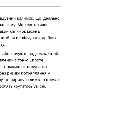
надувний килимок, що ідеально
льпінізму. Має синтетичне
такий килимок можна
 щоб ви не відчували дрібних
ту.
забезпечують надкомпактний і
влений з тонкої, проте
ся гермомішок-надувачка
без ризику потрапляння у
у та ширину килимка в плечах
блять крутитись уві сні.