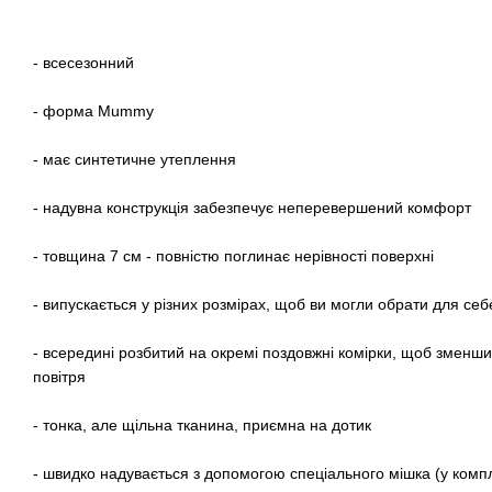
- всесезонний
- форма Mummy
- має синтетичне утеплення
- надувна конструкція забезпечує неперевершений комфорт
- товщина 7 см - повністю поглинає нерівності поверхні
- випускається у різних розмірах, щоб ви могли обрати для се
- всередині розбитий на окремі поздовжні комірки, щоб зменши
повітря
- тонка, але щільна тканина, приємна на дотик
- швидко надувається з допомогою спеціального мішка (у компл