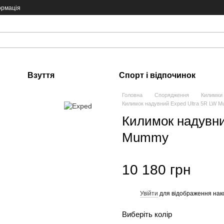
ормація
Взуття
Спорт і відпочинок
Головна
Спорядження
Килимки
Килимок надувний Exped Ultra 5R LW 
Килимок надувни
Mummy
10 180 грн
Увійти
для відображення нак
%
Виберіть колір