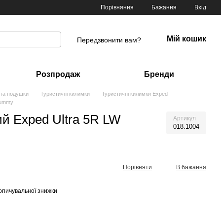
Порівняння
Бажання
Вхід
Мій кошик
Передзвонити вам?
Розпродаж
Бренди
 та подушки
Туристичні килимки
Туристичні килимки Exped
Mummy
й Exped Ultra 5R LW
Артикул
018.1004
Порівняти
В бажання
опичувальної знижки