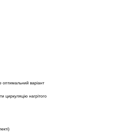
бе оптимальний варіант
ти циркуляцію нагрітого
екті)