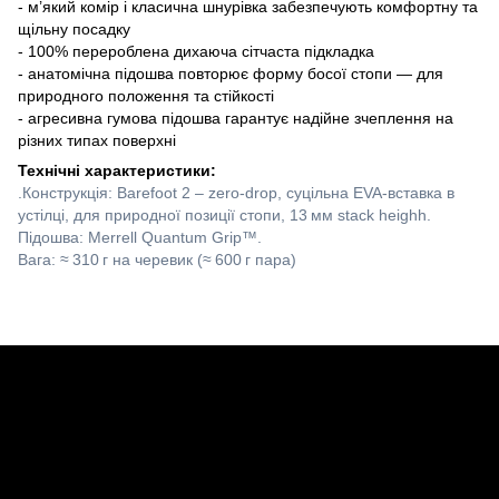
- м’який комір і класична шнурівка забезпечують комфортну та
щільну посадку
- 100% перероблена дихаюча сітчаста підкладка
- анатомічна підошва повторює форму босої стопи — для
природного положення та стійкості
- агресивна гумова підошва гарантує надійне зчеплення на
різних типах поверхні
Технічні характеристики:
.Конструкція: Barefoot 2 – zero‑drop, суцільна EVA‑вставка в
устілці, для природної позиції стопи, 13 мм stack heighh.
Підошва: Merrell Quantum Grip™.
Вага: ≈ 310 г на черевик (≈ 600 г пара)