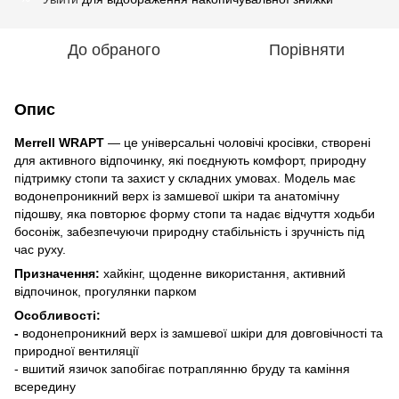
До обраного
Порівняти
Опис
Merrell WRAPT
— це універсальні чоловічі кросівки, створені
для активного відпочинку, які поєднують комфорт, природну
підтримку стопи та захист у складних умовах. Модель має
водонепроникний верх із замшевої шкіри та анатомічну
підошву, яка повторює форму стопи та надає відчуття ходьби
босоніж, забезпечуючи природну стабільність і зручність під
час руху.
Призначення:
хайкінг, щоденне використання, активний
відпочинок, прогулянки парком
Особливості:
-
водонепроникний верх із замшевої шкіри для довговічності та
природної вентиляції
- вшитий язичок запобігає потраплянню бруду та каміння
всередину