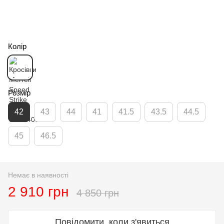
Колір
Розмір
42
43
44
41
41.5
43.5
44.5
45
46.5
Немає в наявності
2 910 грн
4 850 грн
Повідомити, коли з'явиться