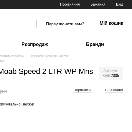
Порівняння
Бажання
Вхід
Мій кошик
Передзвонити вам?
Розпродаж
Бренди
екінгові кросівки
Трекінгові кросівки Merrell
Mns
l Moab Speed 2 LTR WP Mns
Артикул
036.2005
грн
Порівняти
В бажання
опичувальної знижки