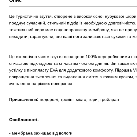
Опис
Це туристичне взуття, створене з високоякісної нубукової шкіри
поєднує сучасний, стильний підхід із необхідною довговічністю.
текстильний верх має водонепроникну мембрану, яка не пропу
виходити, гарантуючи, що ваші ноги залишаються сухими та 
Це екологічно чисте взуття оснащене 100% переробленими ш
сітчастою підкладкою та сітчастим чохлом для ніг. Він також 
устілку з пінопласту EVA для додаткового комфорту. Підошва 
покращення зчеплення та видалення сміття з кожним кроком, 
зчеплення на різних поверхнях.
Призначення:
подорожі, трекінг, місто, гори, трейлран
Особливості:
- мембрана захищає від вологи