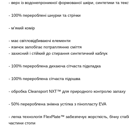
- верх із водонепроникної формованої шкіри, синтетики та тек
- 100% перероблені шнурки та стрічки
- м'який комір
- має світловідбиваючі елементи
- язичок запобігає потраплянню сміття
- захисний і стійкий до стирання синтетичний каблук
- 100% перероблена дихаюча сітчаста підкладка
- 100% перероблена сітчаста підошва
- обробка Cleansport NXT™ для природного контролю запаху
- 50% перероблена знімна устілка з пінопласту EVA
- легка технологія FlexPlate™ забезпечує жорсткість, бічну стабі
частини стопи