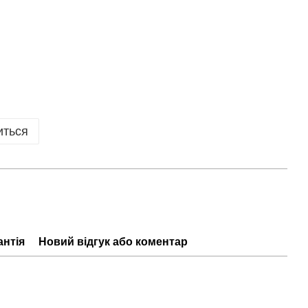
иться
антія
Новий відгук або коментар