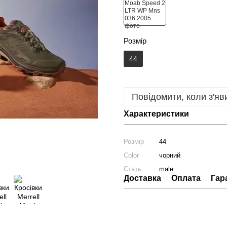
Розмір
44
Повідомити, коли з'яв
Характеристики
Розмір
44
Color
чорний
Стать
male
Доставка
Оплата
Гар