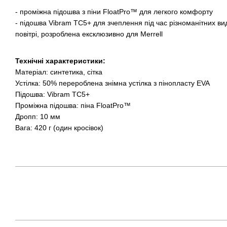
- проміжна підошва з піни FloatPro™ для легкого комфорту
- підошва Vibram TC5+ для зчеплення під час різноманітних вид
повітрі, розроблена ексклюзивно для Merrell
Технічні характеристики:
Матеріал: синтетика, сітка
Устілка: 50% перероблена знімна устілка з пінопласту EVA
Підошва: Vibram TC5+
Проміжна підошва: піна FloatPro™
Дропп: 10 мм
Вага: 420 г (один кросівок)