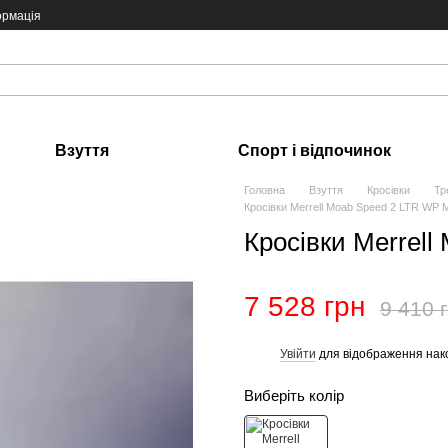
ормація
Взуття
Спорт і відпочинок
Головна
Взуття
Кросівки
Тр
Кросівки Merrell Moab Speed 2 LTR WP 
Кросівки Merrel
7 528 грн
9 410 
Увійти
для відображення нак
%
Виберіть колір