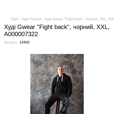
Одяг
Одяг Sopras
Худі Gwear "Fight back", чорний, XXL, А
Худі Gwear "Fight back", чорний, XXL,
А000007322
Артикул:
14900