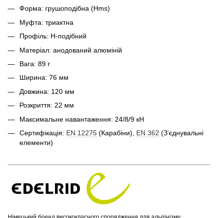
Форма: грушоподібна (Hms)
Муфта: триактна
Профіль: Н-подібний
Матеріал: анодований алюміній
Вага: 89 г
Ширина: 76 мм
Довжина: 120 мм
Розкриття: 22 мм
Максимальне навантаження: 24/8/9 кН
Сертифікація:
EN 12275
(Карабіни),
EN 362
(Зʼєднувальні
елементи)
Німецький бренд висококласного спорядження для альпінізму,