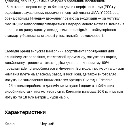
здвоєна), перша динамічна мотузка з арамідним посиленням
обплетення, перша мотузка без шкідливих перфтор-сполук (PFC) у
водовідштовхувальному просоченні, сертифікована UIAA. У 2021 році
бренд отримав Німецьку державну премію за екодизайн — за мотузку
Neo 3R, що наполовину складається з переробленого мотуззя. Компанія
першою на ринку адаптувався до вимог bluesign® — найсуворішого
стандарту безпеки та сталості у текстильній промисловості.
Сьогодні бренд випускає вичерпний асортимент спорядження для
альпінізму, скелелазіння, спелеології, промальпу, мотузкових парків,
каньйонингу, тролею, а також підвіси для парапланеризму. 60%
продукції Edelrid виробляється в Німеччині. Всі моделі мотузок та шнурів
компанія плете на власному заводі в місті Існи, де також виготовляє
мотузки на замовлення інших світових брендів. Сьогодні Edelrid є
найбільшим виробником динамічних мотузок і одним з найбільших
виробників статичних мотузок у світі. Компанія випускає 10,6 млн метрів
мотузки та 18 млн метрів шнурів на рік.
Характеристики
Колір
Чорний