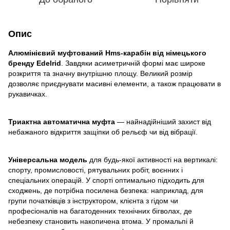
Опис
Алюмінієвий муфтований Hms-карабін від німецького
бренду Edelrid
. Завдяки асиметричній формі має широке
розкриття та значну внутрішню площу. Великий розмір
дозволяє приєднувати масивні елементи, а також працювати в
рукавичках.
Триактна автоматична муфта
— найнадійніший захист від
небажаного відкриття защіпки об рельєф чи від вібрації.
Універсальна модель
для будь-якої активності на вертикалі:
спорту, промисловості, рятувальних робіт, воєнних і
спеціальних операцій. У спорті оптимально підходить для
сходжень, де потрібна посилена безпека: наприклад, для
групи початківців з інструктором, клієнта з гідом чи
професіоналів на багатоденних технічних бігволах, де
небезпеку становить накопичена втома. У промальпі й