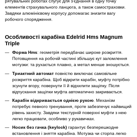
рятувальних роботах слугує для зʼєднання в одну точку
елементів страхувального ланцюга, а також самостраховки.
Завдяки алюмінієвому корпусу допомагає знизити вагу
робочого спорядження.
Особливості карабіна Edelrid Hms Magnum
Triple
Форма Hms
: геометрія передбачає широке розкриття.
Потовщення на робочій частині збільшує кут заломлення
мотузки: та рухається плавно, а метал менше зношується.
Триактний автомат
повністю виключає самовільне
розкриття карабіна. Щоб відкрити карабін, муфту потрібно
зсунути вгору, повернути її й відхилити защіпку. Після
відпускання защіпки муфта автоматично закривається.
Карабін відкривається однією рукою
. Механізм
потребує певного тренування, проте забезпечує найвищий
рівень захисту. Завдяки текстурній поверхні муфти з нею
легко працювати, особливо у рукавичках.
Носик без гачка (keylock)
гарантує безперешкодне
встановлення і зняття карабіна. Мотузка чи сторпа легко