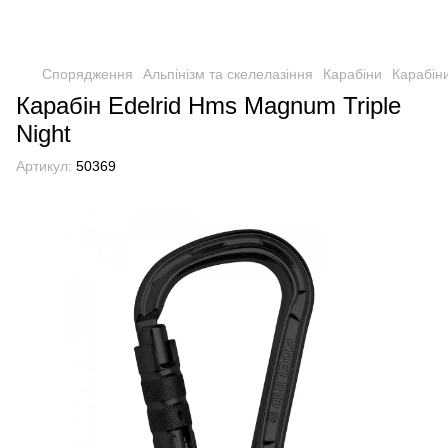
Спорядження
Альпінізм та скелелазіння
Карабіни
Карабіни
Карабін Edelrid Hms Magnum Triple
Night
Артикул:
50369