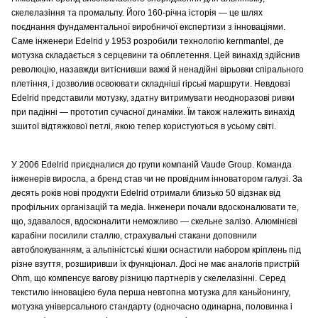
скелелазіння та промальпу. Його 160-річна історія — це шлях
поєднання фундаментальної виробничої експертизи з інноваціями.
Саме інженери Edelrid у 1953 розробили технологію kernmantel, де
мотузка складається з серцевини та обплетення. Цей винахід здійснив
революцію, назавжди витіснивши важкі й ненадійні вірьовки спірального
плетіння, і дозволив освоювати складніші гірські маршрути. Невдовзі
Edelrid представили мотузку, здатну витримувати неодноразові ривки
при падінні — прототип сучасної динаміки. Їм також належить винахід
зшитої відтяжкової петлі, якою тепер користуються в усьому світі.
У 2006 Edelrid приєдналися до групи компаній Vaude Group. Команда
інженерів виросла, а бренд став чи не провідним інноватором галузі. За
десять років нові продукти Edelrid отримали близько 50 відзнак від
профільних організацій та медіа. Інженери почали вдосконалювати те,
що, здавалося, вдосконалити неможливо — скельне залізо. Алюмінієві
карабіни посилили сталлю, страхувальні стакани доповнили
автоблокуванням, а альпіністські кішки оснастили набором кріплень під
різне взуття, розширивши їх функціонал. Досі не має аналогів пристрій
Ohm, що компенсує вагову різницю партнерів у скелелазінні. Серед
текстилю інновацією була перша невтопна мотузка для каньйонингу,
мотузка універсального стандарту (одночасно одинарна, половинка і