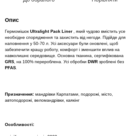
Опис
Гермомішок
Ultralight Pack Liner
, який чудово вмістить усе
необхідне спорядження та захистить від негоди. Підійде для
наповнення у 50-70 л. Усі аксесуари були оновлені, щоб
забезпечити кращу роботу, комфорт і зменшити вплив на
навколишнє середовище. Основна тканина, сертифікована
GRS
, на 100% перероблена. Усі обробки
DWR
зроблені без
PFAS
.
Призначення:
мандрівки Карпатами, подорожі, місто,
автоподорожі, веломандрівки, каякінг
Особливості: