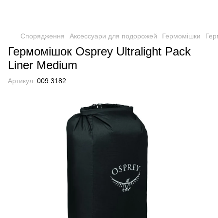
Спорядження
Аксессуари для подорожей
Гермомішки
Гер
Гермомішок Osprey Ultralight Pack
Liner Medium
Артикул:
009.3182