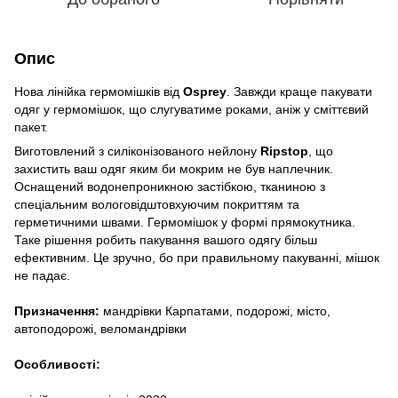
Опис
Нова лінійка гермомішків від
Osprey
. Завжди краще пакувати
одяг у гермомішок, що слугуватиме роками, аніж у сміттєвий
пакет.
Виготовлений з силіконізованого нейлону
Ripstop
, що
захистить ваш одяг яким би мокрим не був наплечник.
Оснащений водонепроникною застібкою, тканиною з
спеціальним вологовідштовхуючим покриттям та
герметичними швами. Гермомішок у формі прямокутника.
Таке рішення робить пакування вашого одягу більш
ефективним. Це зручно, бо при правильному пакуванні, мішок
не падає.
Призначення:
мандрівки Карпатами, подорожі, місто,
автоподорожі, веломандрівки
Особливості: