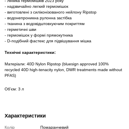
- лінійка гермомішків 2023 року
- надзвичайно легкий гермомішок
- виготовлені з силіконізованого нейлону Ripstop
- водонепроникна рулонна застібка
- тканина з водовідштовхуючим покриттям
- герметичні шви
- гермомішок у формі прямокутника
- D-подібний фастекс для підвішування мішка
Технічні характеристики:
Матеріали: 40D Nylon Ripstop (bluesign approved 100%
recycled 40D high-tenacity nylon, DWR treatments made without
PFAS)
Об’єм: 3 л
Характеристики
Колір
Помаранчевий