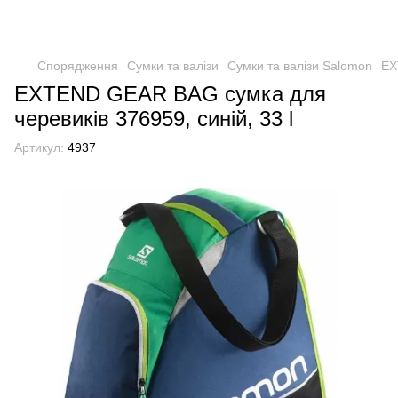
Спорядження
Сумки та валізи
Сумки та валізи Salomon
EX
EXTEND GEAR BAG сумка для
черевиків 376959, синій, 33 l
Артикул:
4937