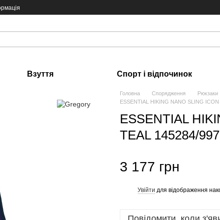
ормація
Взуття
Спорт і відпочинок
Головна
Спорядження
Рюкзаки
ESSENTIAL HIKING NANO SLING ICON T
ESSENTIAL HIK
TEAL 145284/997
3 177 грн
Увійти
для відображення нак
%
Повідомити, коли з'яв