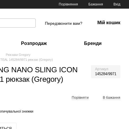
Порівняння
Бажання
Вхід
Мій кошик
Передзвонити вам?
Розпродаж
Бренди
Рюкзаки Gregory
EAL 145284/9971 рюкзак (Gregory)
ING NANO SLING ICON
Артикул
145284/9971
1 рюкзак (Gregory)
Порівняти
В бажання
опичувальної знижки
иться