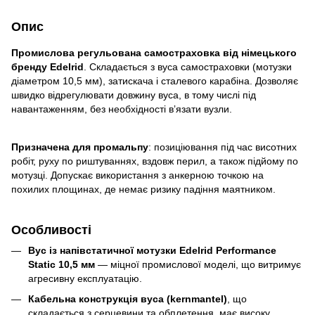
Опис
Промислова регульована самостраховка від німецького
бренду Edelrid
. Складається з вуса самостраховки (мотузки
діаметром 10,5 мм), затискача і сталевого карабіна. Дозволяє
швидко відрегулювати довжину вуса, в тому числі під
навантаженням, без необхідності вʼязати вузли.
Призначена для промальпу
: позиціювання під час висотних
робіт, руху по риштуваннях, вздовж перил, а також підйому по
мотузці. Допускає використання з анкерною точкою на
похилих площинах, де немає ризику падіння маятником.
Особливості
Вус із напівстатичної мотузки Edelrid Performance
Static 10,5 мм
— міцної промислової моделі, що витримує
агресивну експлуатацію.
Кабельна конструкція вуса (kernmantel)
, що
складається з серцевини та обплетення, має високу