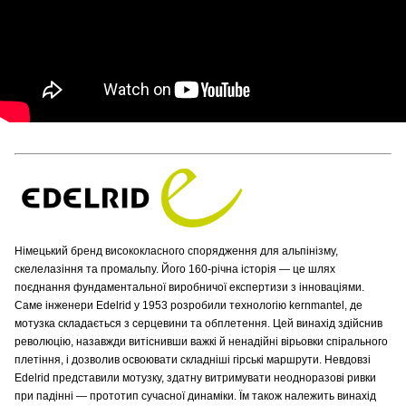
Німецький бренд висококласного спорядження для альпінізму,
скелелазіння та промальпу. Його 160-річна історія — це шлях
поєднання фундаментальної виробничої експертизи з інноваціями.
Саме інженери Edelrid у 1953 розробили технологію kernmantel, де
мотузка складається з серцевини та обплетення. Цей винахід здійснив
революцію, назавжди витіснивши важкі й ненадійні вірьовки спірального
плетіння, і дозволив освоювати складніші гірські маршрути. Невдовзі
Edelrid представили мотузку, здатну витримувати неодноразові ривки
при падінні — прототип сучасної динаміки. Їм також належить винахід