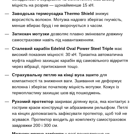
міцність на розрив — щонайменше 15 кН.
Заводська термоусадка Thermo Shield
знижує
ворсистість волокон. Мотузка надовго зберігає гнучкість,
менше вбирає бруд і не вкорочується з часом.
Затискач мотузки
дозволяє плавно змінювати довжину
самостраховки навіть під навантаженням.
Сталевий карабін Edelrid Oval Power Steel Triple
має
високий показник міцності: 30 кН. Триактна автоматична
муфта надійно захищає карабін від самовільного відкриття
через вібрації, притискання тощо.
Страхувальну петлю на кінці вуса зшито
для
компактності та зниження ваги. Зшивання не деформує
волокна і зберігає початкову міцність мотузки. Кожух із
термопластику захищає шов від пошкоджень.
Рухомий протектор
закриває ділянку вуса, яка контактує з
гострим краєм конструкції чи абразивним рельєфом. Петлі
на кінцях допомагають зафіксувати протектор, щоб той не
зсувався. Протектор входить до комплекту самостраховок
завдовжки 200 і 300 см.
Мотузку можна замінити
у разі пошкодження чи