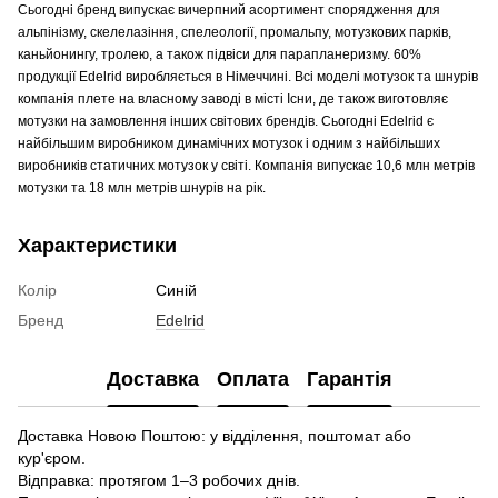
Сьогодні бренд випускає вичерпний асортимент спорядження для
альпінізму, скелелазіння, спелеології, промальпу, мотузкових парків,
каньйонингу, тролею, а також підвіси для парапланеризму. 60%
продукції Edelrid виробляється в Німеччині. Всі моделі мотузок та шнурів
компанія плете на власному заводі в місті Існи, де також виготовляє
мотузки на замовлення інших світових брендів. Сьогодні Edelrid є
найбільшим виробником динамічних мотузок і одним з найбільших
виробників статичних мотузок у світі. Компанія випускає 10,6 млн метрів
мотузки та 18 млн метрів шнурів на рік.
Характеристики
Колір
Синій
Бренд
Edelrid
Доставка
Оплата
Гарантія
Доставка Новою Поштою: у відділення, поштомат або
кур'єром.
Відправка: протягом 1–3 робочих днів.