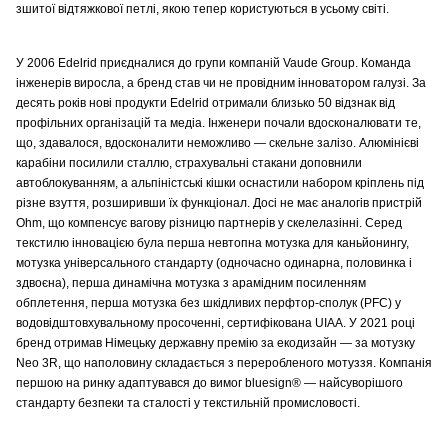
зшитої відтяжкової петлі, якою тепер користуються в усьому світі.
У 2006 Edelrid приєдналися до групи компаній Vaude Group. Команда
інженерів виросла, а бренд став чи не провідним інноватором галузі. За
десять років нові продукти Edelrid отримали близько 50 відзнак від
профільних організацій та медіа. Інженери почали вдосконалювати те,
що, здавалося, вдосконалити неможливо — скельне залізо. Алюмінієві
карабіни посилили сталлю, страхувальні стакани доповнили
автоблокуванням, а альпіністські кішки оснастили набором кріплень під
різне взуття, розширивши їх функціонал. Досі не має аналогів пристрій
Ohm, що компенсує вагову різницю партнерів у скелелазінні. Серед
текстилю інновацією була перша невтопна мотузка для каньйонингу,
мотузка універсального стандарту (одночасно одинарна, половинка і
здвоєна), перша динамічна мотузка з арамідним посиленням
обплетення, перша мотузка без шкідливих перфтор-сполук (PFC) у
водовідштовхувальному просоченні, сертифікована UIAA. У 2021 році
бренд отримав Німецьку державну премію за екодизайн — за мотузку
Neo 3R, що наполовину складається з переробленого мотуззя. Компанія
першою на ринку адаптувався до вимог bluesign® — найсуворішого
стандарту безпеки та сталості у текстильній промисловості.