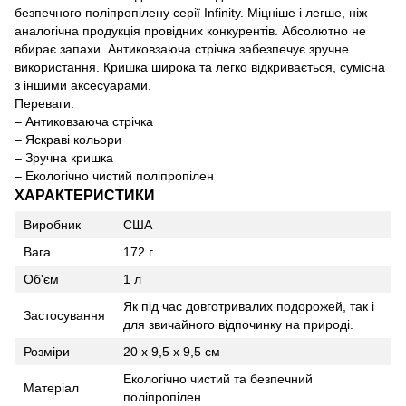
безпечного поліпропілену серії Infinity. Міцніше і легше, ніж
аналогічна продукція провідних конкурентів. Абсолютно не
вбирає запахи. Антиковзаюча стрічка забезпечує зручне
використання. Кришка широка та легко відкривається, сумісна
з іншими аксесуарами.
Переваги:
– Антиковзаюча стрічка
– Яскраві кольори
– Зручна кришка
– Екологічно чистий поліпропілен
ХАРАКТЕРИСТИКИ
Виробник
США
Вага
172 г
Об'єм
1 л
Як під час довготривалих подорожей, так і
Застосування
для звичайного відпочинку на природі.
Розміри
20 х 9,5 х 9,5 см
Екологічно чистий та безпечний
Матеріал
поліпропілен