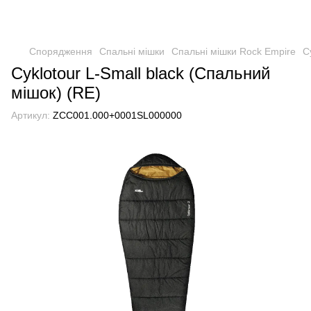
Спорядження
Спальні мішки
Спальні мішки Rock Empire
C
Cyklotour L-Small black (Спальний
мішок) (RE)
Артикул:
ZCC001.000+0001SL000000