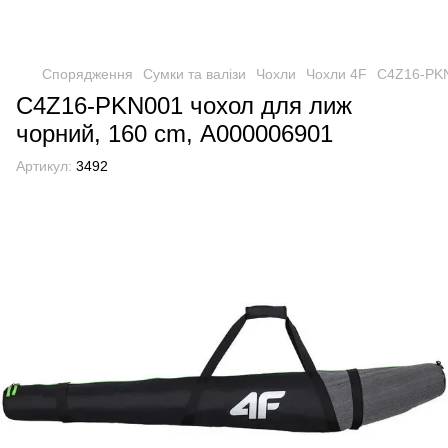
Спорядження
Сумки та валізи
Чохли
Чохли 4F
C4Z16-PKN
C4Z16-PKN001 чохол для лиж
чорний, 160 cm, А000006901
Артикул:
3492