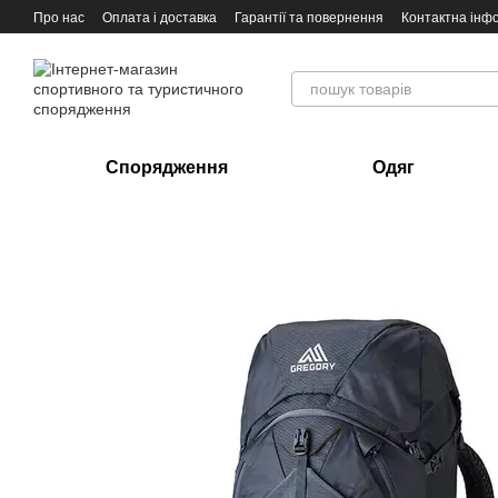
Перейти до основного контенту
Про нас
Оплата і доставка
Гарантії та повернення
Контактна інф
Спорядження
Одяг