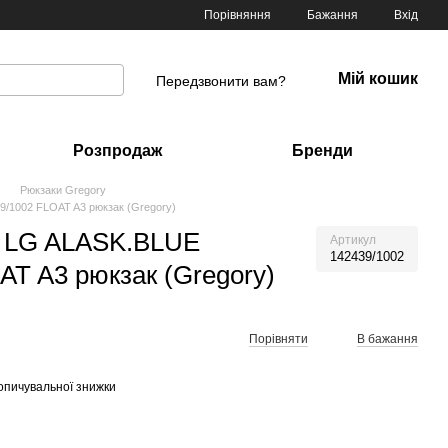
Порівняння
Бажання
Вхід
Мій кошик
Передзвонити вам?
Розпродаж
Бренди
Рюкзаки Gregory
/1002 FLOAT A3 рюкзак (Gregory)
 LG ALASK.BLUE
Артикул
142439/1002
AT A3 рюкзак (Gregory)
Порівняти
В бажання
опичувальної знижки