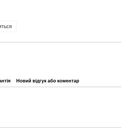
иться
антія
Новий відгук або коментар