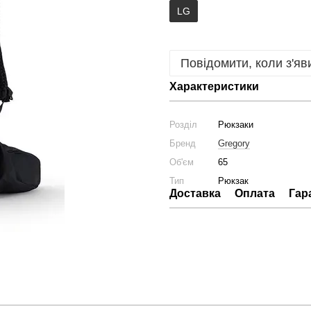
LG
Повідомити, коли з'яв
Характеристики
Розділ
Рюкзаки
Бренд
Gregory
Об'єм
65
Тип
Рюкзак
Доставка
Оплата
Гар