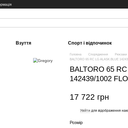
ормація
Взуття
Спорт і відпочинок
Головна
Спорядження
Рюкзаки
BALTORO 65 RC LG ALASK.BLUE 142439
BALTORO 65 RC
142439/1002 FLO
17 722 грн
Увійти
для відображення нак
%
Розмір