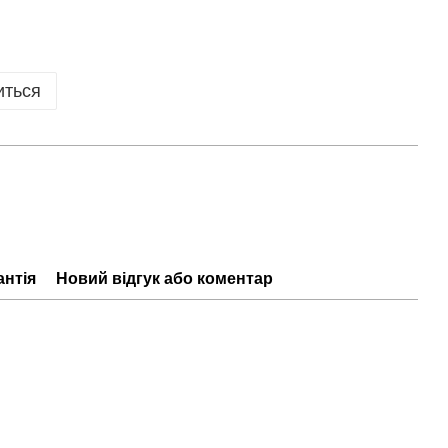
иться
антія
Новий відгук або коментар