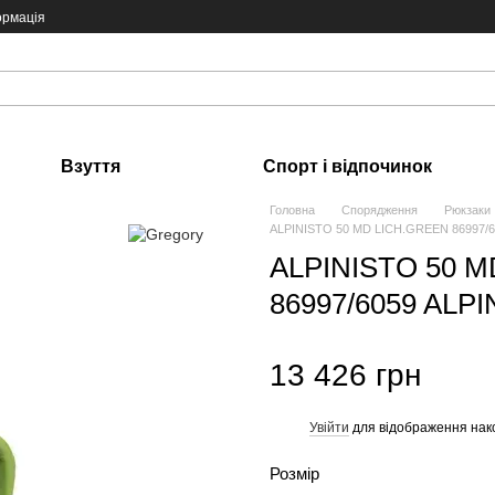
ормація
Взуття
Спорт і відпочинок
Головна
Спорядження
Рюкзаки
ALPINISTO 50 MD LICH.GREEN 86997/60
ALPINISTO 50 
86997/6059 ALPI
13 426 грн
Увійти
для відображення нак
%
Розмір