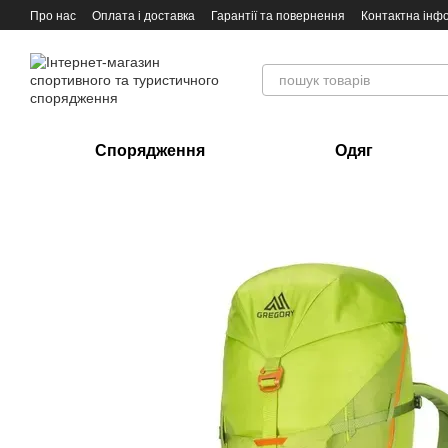
Перейти до основного контенту
Про нас
Оплата і доставка
Гарантії та повернення
Контактна інф
Спорядження
Одяг