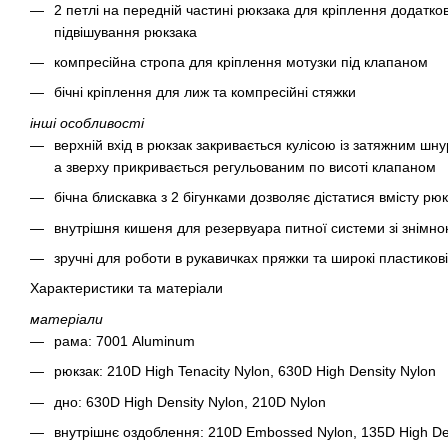
2 петлі на передній частині рюкзака для кріплення додатк
підвішування рюкзака
компресійна стропа для кріплення мотузки під клапаном
бічні кріплення для лиж та компресійні стяжки
інші особливості
верхній вхід в рюкзак закривається кулісою із затяжним ш
а зверху прикривається регульованим по висоті клапаном
бічна блискавка з 2 бігунками дозволяє дістатися вмісту рю
внутрішня кишеня для резервуара питної системи зі знімно
зручні для роботи в рукавичках пряжки та широкі пластикові
Характеристики та матеріали
матеріали
рама: 7001 Aluminum
рюкзак: 210D High Tenacity Nylon, 630D High Density Nylon
дно: 630D High Density Nylon, 210D Nylon
внутрішнє оздоблення: 210D Embossed Nylon, 135D High De