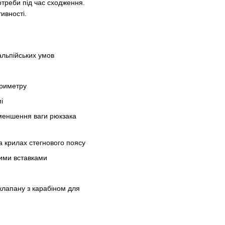
треби під час сходження.
ивності.
альпійських умов
ериметру
і
зменшення ваги рюкзака
а крилах стегнового поясу
ими вставками
 клапану з карабіном для