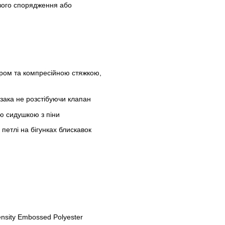
ового спорядження або
нуром та компресійною стяжкою,
кзака не розстібуючи клапан
ю сидушкою з піни
 петлі на бігунках блискавок
nsity Embossed Polyester