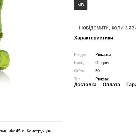
MD
Повідомити, коли з'яв
Характеристики
Розділ
Рюкзаки
Бренд
Gregory
Об'єм
50
Тип
Рюкзак
Доставка
Оплата
Гар
льш ніж 45 л. Конструкція-