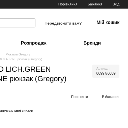
Порівняння
Бажання
Вхід
Мій кошик
Передзвонити вам?
Розпродаж
Бренди
Рюкзаки Gregory
59 ALPINE рюкзак (Gregory)
MD LICH.GREEN
Артикул
86997/6059
NE рюкзак (Gregory)
Порівняти
В бажання
опичувальної знижки