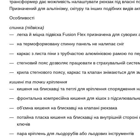
трансформер дає можливість налаштувати рюкзак під власні по
Призначений для альпінізму, скітуру та інших подібних видів акт
Особливості
спинка (підвіска)
легка й міцна підвіска Fusion Flex призначена для суворих 
на термоформовану спинну панель не налипає сніг
каркас з листа піни з трубчастою алюмінієвою рамою по п
стегновий пояс дозволяє працювати в страхувальній систем
крила стегнового поясу, каркас та клапан знімаються для 
кишені та точки кріплення
кишеня на блискавці та петлі для кріплення спорядження н
фронтальна компресійна кишеня для кішок з підсилювальн
об'ємна кишеня на блискавці на клапані рюкзака
потайна пласка кишеня на блискавці на внутрішній стороні
ключів
пара кріплень для льодорубів або льодових інструментів